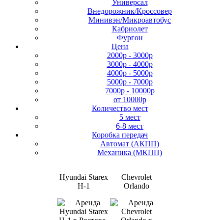
Универсал
Внедорожник/Кроссовер
Минивэн/Микроавтобус
Кабриолет
Фургон
Цена
2000р - 3000р
3000р - 4000р
4000р - 5000р
5000р - 7000р
7000р - 10000р
от 10000р
Количество мест
5 мест
6-8 мест
Коробка передач
Автомат (АКПП)
Механика (МКПП)
Hyundai Starex
Chevrolet
H-1
Orlando